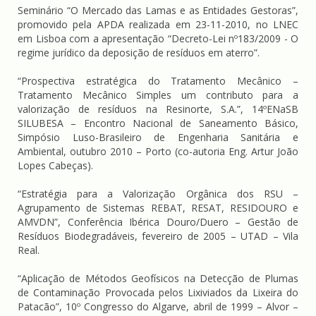
Seminário “O Mercado das Lamas e as Entidades Gestoras”,
promovido pela APDA realizada em 23-11-2010, no LNEC
em Lisboa com a apresentação “Decreto-Lei nº183/2009 - O
regime jurídico da deposição de resíduos em aterro”.
“Prospectiva estratégica do Tratamento Mecânico –
Tratamento Mecânico Simples um contributo para a
valorização de resíduos na Resinorte, S.A.”, 14ºENaSB
SILUBESA – Encontro Nacional de Saneamento Básico,
Simpósio Luso-Brasileiro de Engenharia Sanitária e
Ambiental, outubro 2010 – Porto (co-autoria Eng. Artur João
Lopes Cabeças).
“Estratégia para a Valorização Orgânica dos RSU –
Agrupamento de Sistemas REBAT, RESAT, RESIDOURO e
AMVDN”, Conferência Ibérica Douro/Duero – Gestão de
Resíduos Biodegradáveis, fevereiro de 2005 – UTAD – Vila
Real.
“Aplicação de Métodos Geofísicos na Detecção de Plumas
de Contaminação Provocada pelos Lixiviados da Lixeira do
Patacão”, 10º Congresso do Algarve, abril de 1999 – Alvor –